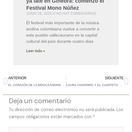
ya late en Ginebra: comenzó el
Festival Mono Núñez
JUNIO 26, 2026
NO HAY COMENTARIOS
El festival más importante de la música
andina colombiana vuelve a convertir a
este pueblo vallecaucano en la capital
cultural del país durante cuatro días
Leer más »
Ant
Si
ANTERIOR
SIGUIENTE
EL CORAZÓN DE LA MÚSICA ANDINA YA LATE EN GINEBRA: COMENZÓ EL FESTIVAL MONO NÚÑEZ
LAURA CHAPARRO Y EL CUARTETO CAUCALÍ, LOS GRANDES GANADORES DEL 52 FESTIVAL MONO NÚÑEZ
Deja un comentario
Tu dirección de correo electrónico no será publicada.
Los
campos obligatorios están marcados con
*
Escribe