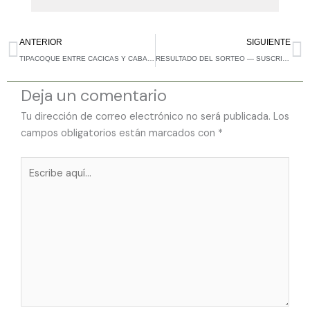
Ant
Si
ANTERIOR
SIGUIENTE
TIPACOQUE ENTRE CACICAS Y CABALLEROS
RESULTADO DEL SORTEO — SUSCRIPTORES TERTULIANDO JUNIO 2026
Deja un comentario
Tu dirección de correo electrónico no será publicada.
Los
campos obligatorios están marcados con
*
Escribe
aquí...