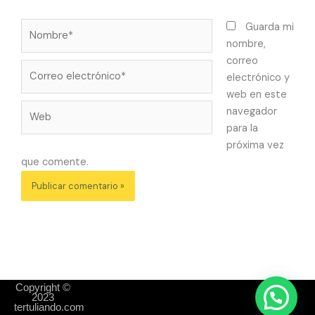
Nombre*
Guarda mi
nombre,
correo
Correo
electrónico y
electrónico*
web en este
Web
navegador
para la
próxima vez
que comente.
Copyright ©
2023
tertuliando.com