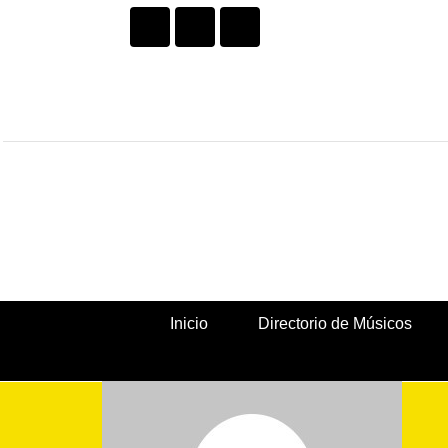
Facebook
Twitter
Instagram
Ir
al
contenido
Inicio
Directorio de Músicos