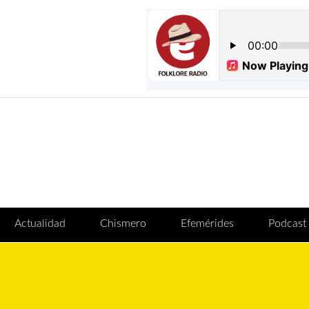
Actualidad
Chismero
Efemérides
Podcast