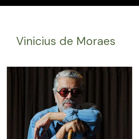
Vinicius de Moraes
Efemérides
Música
Latinoamericana
Julio
9
2024