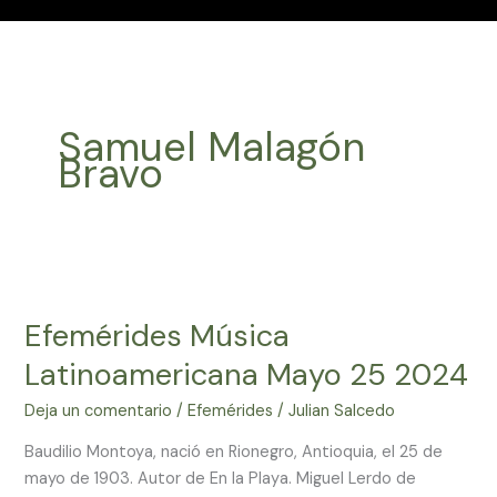
Samuel Malagón
Bravo
Efemérides
Música
Efemérides Música
Latinoamericana
Mayo
Latinoamericana Mayo 25 2024
25
2024
Deja un comentario
/
Efemérides
/
Julian Salcedo
Baudilio Montoya, nació en Rionegro, Antioquia, el 25 de
mayo de 1903. Autor de En la Playa. Miguel Lerdo de