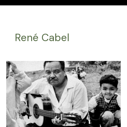
René Cabel
Efemérides
Música
Latinoamericana
Abril
03
2024