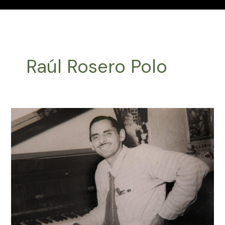
Raúl Rosero Polo
Efemérides
Música
Latinoamericana
Abril
01
2024