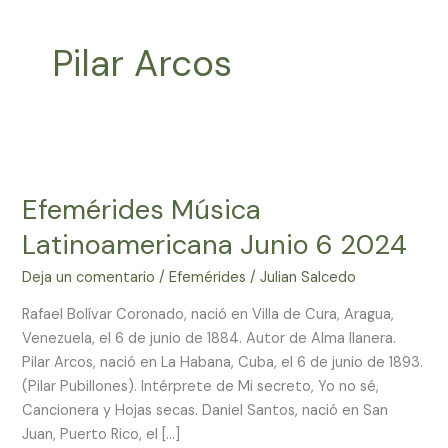
Pilar Arcos
Efemérides
Música
Efemérides Música
Latinoamericana
Junio
Latinoamericana Junio 6 2024
6
2024
Deja un comentario
/
Efemérides
/
Julian Salcedo
Rafael Bolívar Coronado, nació en Villa de Cura, Aragua,
Venezuela, el 6 de junio de 1884. Autor de Alma llanera.
Pilar Arcos, nació en La Habana, Cuba, el 6 de junio de 1893.
(Pilar Pubillones). Intérprete de Mi secreto, Yo no sé,
Cancionera y Hojas secas. Daniel Santos, nació en San
Juan, Puerto Rico, el […]