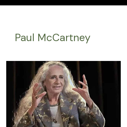
Paul McCartney
Efemérides
Música
Latinoamericana
Junio
18
2024