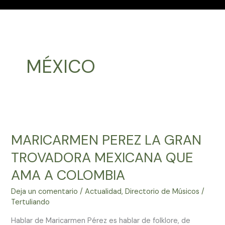
MÉXICO
MARICARMEN
PEREZ
MARICARMEN PEREZ LA GRAN
LA
GRAN
TROVADORA MEXICANA QUE
TROVADORA
AMA A COLOMBIA
MEXICANA
QUE
Deja un comentario
/
Actualidad
,
Directorio de Músicos
/
AMA
Tertuliando
A
Hablar de Maricarmen Pérez es hablar de folklore, de
COLOMBIA