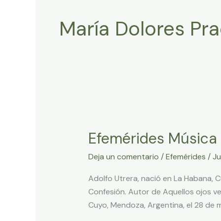
María Dolores Pr
Efemérides
Música
Efemérides Música
Latinoamericana
Mayo
Deja un comentario
/
Efemérides
/
Ju
28
2024
Adolfo Utrera, nació en La Habana, C
Confesión. Autor de Aquellos ojos ver
Cuyo, Mendoza, Argentina, el 28 de m