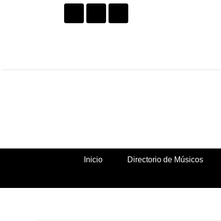
Facebook
Twitter
Instagram
Ir
al
contenido
Inicio
Directorio de Músicos