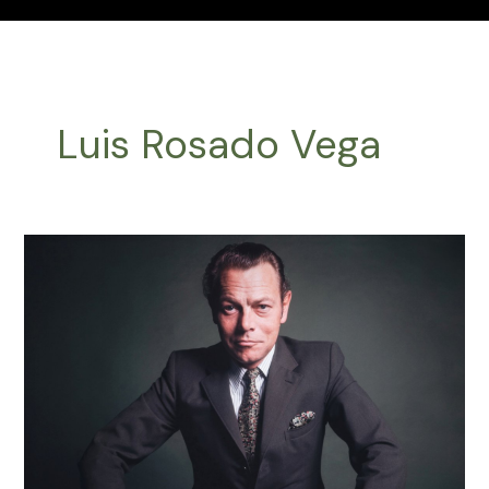
Luis Rosado Vega
Efemérides
Música
Latinoamericana
Junio
21
2024