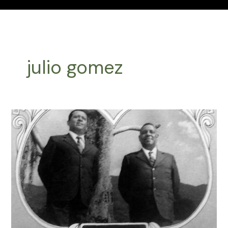
julio gomez
Efemérides
Música
Latinoamericana
Abril
14
2024