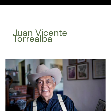
Juan Vicente
Torrealba
Efemérides
Música
Latinoamericana
Mayo
02
2024