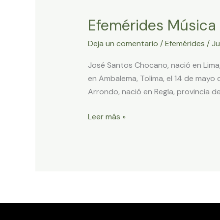
Música
Efemérides Música
Latinoamericana
Mayo
Deja un comentario
/
Efemérides
/
Ju
14
2024
José Santos Chocano, nació en Lima, 
en Ambalema, Tolima, el 14 de mayo d
Arrondo, nació en Regla, provincia de
Leer más »