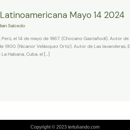
 Latinoamericana Mayo 14 2024
lian Salcedo
Perú, el 14 de mayo de 1867. (Chocano Gastañodi). Autor de E
e 1900. (Nicanor Velásquez Ortiz). Autor de Las lavanderas, E
 La Habana, Cuba, el […]
Copyright © 2023 tertuliando.com