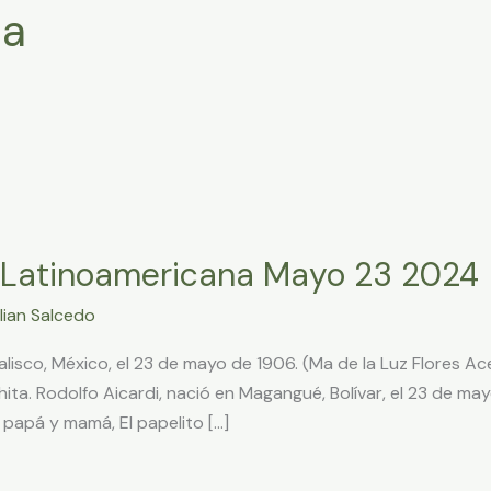
za
 Latinoamericana Mayo 23 2024
lian Salcedo
lisco, México, el 23 de mayo de 1906. (Ma de la Luz Flores Ace
hita. Rodolfo Aicardi, nació en Magangué, Bolívar, el 23 de ma
 papá y mamá, El papelito […]