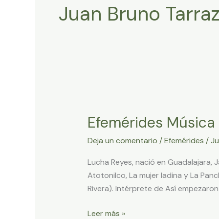
Juan Bruno Tarra
Efemérides
Música
Efemérides Música
Latinoamericana
Mayo
Deja un comentario
/
Efemérides
/
Ju
23
2024
Lucha Reyes, nació en Guadalajara, Ja
Atotonilco, La mujer ladina y La Panc
Rivera). Intérprete de Así empezaron
Leer más »