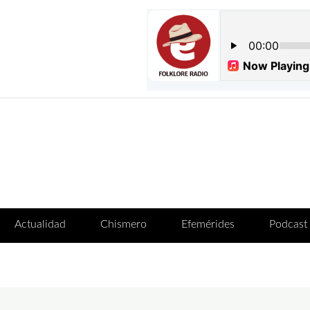
Actualidad
Chismero
Efemérides
Podcast