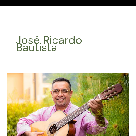
José Ricardo
Bautista
Efemérides
Música
Latinoamericana
Abril
06
2024