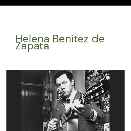
Helena Benítez de
Zapata
Efemérides
Música
Latinoamericana
Junio
26
2024