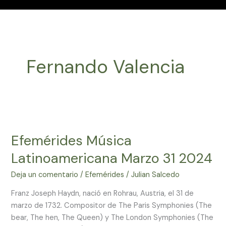
Fernando Valencia
Efemérides
Música
Efemérides Música
Latinoamericana
Marzo
Latinoamericana Marzo 31 2024
31
2024
Deja un comentario
/
Efemérides
/
Julian Salcedo
Franz Joseph Haydn, nació en Rohrau, Austria, el 31 de
marzo de 1732. Compositor de The Paris Symphonies (The
bear, The hen, The Queen) y The London Symphonies (The