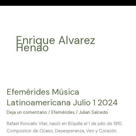
Enrique Alvarez
Henao
Efemérides
Música
Efemérides Música
Latinoamericana
Julio
Latinoamericana Julio 1 2024
1
2024
Deja un comentario
/
Efemérides
/
Julian Salcedo
Rafael Roncallo Vilar, nació en B/quilla el 1 de julio de 1910.
Compositor de Ocaso, Desesperanza, Ven y Corazón.