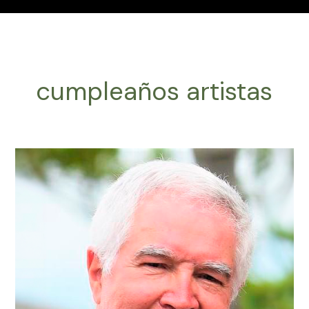
cumpleaños artistas
EFEMÉRIDES
DE
LA
MÚSICA
LATINOAMERICANA