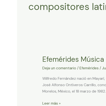
compositores lat
Efemérides
Música
Efemérides Música
Latinoamericana
Marzo
Deja un comentario
/
Efemérides
/
Ju
18
2024
Wilfredo Fernández nació en Mayarí, C
José Alfonso Ontíveros Carrillo, co
Morelos, México, el 18 marzo de 1982.
Leer más »