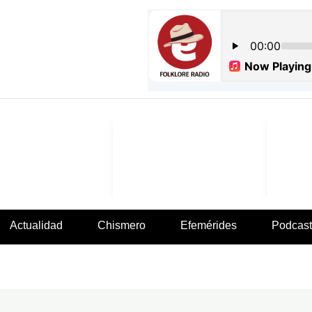
Actualidad
Chismero
Efemérides
Podcast