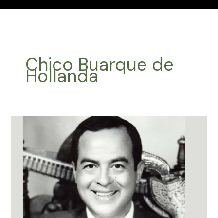
Chico Buarque de
Hollanda
Efemérides
Música
Latinoamericana
Junio
19
2024